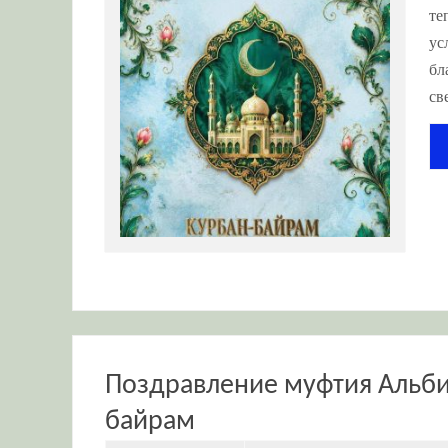
те
ус
бл
св
Поздравление муфтия Альби
байрам