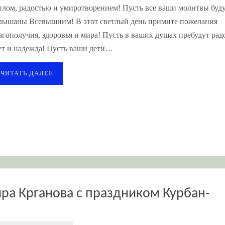
плом, радостью и умиротворением! Пусть все ваши молитвы буд
лышаны Всевышним! В этот светлый день примите пожелания
агополучия, здоровья и мира! Пусть в ваших душах пребудут радо
ет и надежда! Пусть ваши дети…
ЧИТАТЬ ДАЛЕЕ
ра Крганова с праздником Курбан-