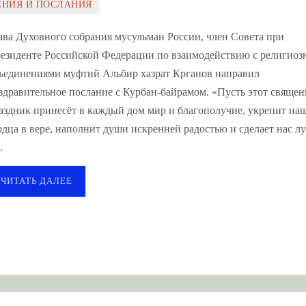
ЕНИЯ И ПОСЛАНИЯ
ава Духовного собрания мусульман России, член Совета при
езиденте Российской Федерации по взаимодействию с религио
ъединениями муфтий Альбир хазрат Крганов направил
здравительное послание с Курбан-байрамом. «Пусть этот свяще
аздник принесёт в каждый дом мир и благополучие, укрепит на
рдца в вере, наполнит души искренней радостью и сделает нас л
…
ЧИТАТЬ ДАЛЕЕ