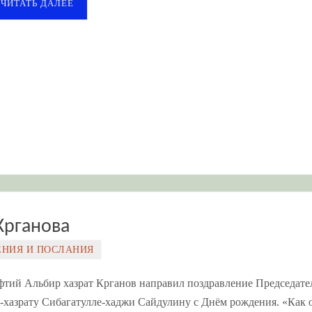
ЧИТАТЬ ДАЛЕЕ
Крганова
ЕНИЯ И ПОСЛАНИЯ
уфтий Альбир хазрат Крганов направил поздравление Председат
-хазрату Сибагатулле-хаджи Сайдулину с Днём рождения. «Как 