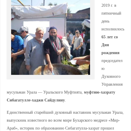
2019 г. в
пятничный
день
исполнилось
65 лет со
Дня
рождения
председател
ю
Духовного
Управления
мусульман Урала — Уральского Муфтията,
муфтию-хазрату
Сибагатулле-хаджи Сайдулину
.
Единственный старейший духовный наставник мусульман Урала,
выпускник известного во всем мире Бухарского медресе «Мир-
Араб», историк по образованию Сибагатулла-хазрат прошел