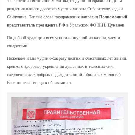
завершении Пятничной молитвы, от души поздравили с Днём
рождения нашего дорогого муфтия-хазрата Сибагатуллу-хаджи
Сайдулина. Теплые слова поздравления направил
Полномочный
представитель президента РФ
в Уральском ФО
Н.Н. Цуканов
.
По доброй традиции всех угостили шурпой из казана, чаем и
сладостями!
Пожелаем и мы муфтию-хазрату долгих и счастливых лет жизни,
крепкого здоровья, укрепления душевных и телесных сил,
свершения всех добрых надежд и чаяний, обильных милостей
Всевышнего Творца в обоих мирах!