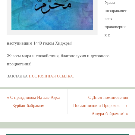
Урала
поздравляет
всех
правоверны
х с
наступившим 1440 годом Хиджры!
Желаем мира и спокойствия, благополучия и духовного
процветания!
ЗАКЛАДКА
ПОСТОЯННАЯ ССЫЛКА
.
«
С праздником Ид аль-Адха
С Днем поминовения
— Курбан-байрамом
Посланников и Пророков — с
Ашура-байрамом!
»