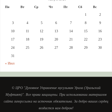
Пн
Вт
Ср
Чт
Пт
Сб
Вс
1
2
3
4
5
6
7
8
9
10
11
12
13
14
15
16
17
18
19
20
21
22
23
24
25
26
27
28
29
30
31
« Июл
© ЦРО "Духовное Управление мусульман Урала (Уральский
Муфтият)". Все права защищены. При использовании материалов
сайта гиперссылка на источник обязательна. За добро ваших сердец
воздастся вам добром!