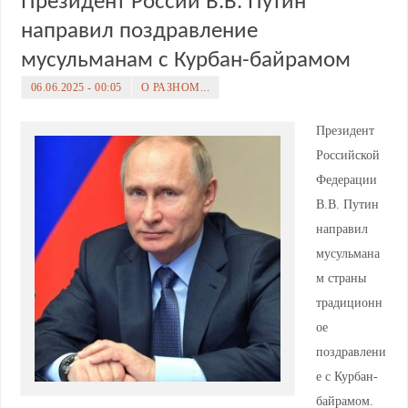
Президент России В.В. Путин
направил поздравление
мусульманам с Курбан-байрамом
06.06.2025 - 00:05
О РАЗНОМ...
Президент
Российской
Федерации
В.В. Путин
направил
мусульмана
м страны
традиционн
ое
поздравлени
е с Курбан-
байрамом.