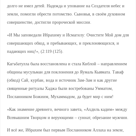
долго не имел детей. Надежда и упование на Создателя небес и
земли, помогли обрести потомство. Сыновья, в своём духовном
совершенстве, достигли пророческой миссии.
«И Мы заповедали Ибрахиму и Исмагилу: Очистите Мой дом для
совершающих обход, и пребывающих, и преклоняющихся, и
падающих ниц!», (2:119 (125).
Кагъбатулла была восстановлена и стала Киблой – направлением
общины мусульман для поклонения до Яумаль Кыямата. Таваф
(обход) Сай, курбан, вода и источник Зам-Зам и как другие
священные ритуалы Хаджа были востребованы Умматом,
Посланником Божиим, Мухаммадом, да будет мир с ним!
«Как знамение древнего, вечного завета, «Ахдиль кадим» между
Всевышним Творцом и верующими – суннат, обрезание мужчин.
И всё же, Ибрахим был первым Посланником Аллаха на земле,