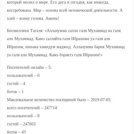
который молил о мире. Его дога и сегодня, как никогда,
востребована. Мир – основа всей человеческой деятельности. А
хлеб – всему голова. Аминь!
Бисмилляхи Тагаля: «Аллахумма салли галя Мухаммад ва галя
али Мухаммад. Камэ салляйта галя Ибрахима уа галя али
Ибрахим, иннака хамидум маджид. Аллахумма барик Мухаммад
уа галя али Мухаммад. Камэ бэрактэ галя Ибрахим!»
Посетителей онлайн – 5:
пользователей – 0
гостей – 4
ботов – 1
Максимальное количество посещений было – 2019-07-05:
всего посетителей – 247714:
пользователей – 8
гостей – 247663
ботов – 43