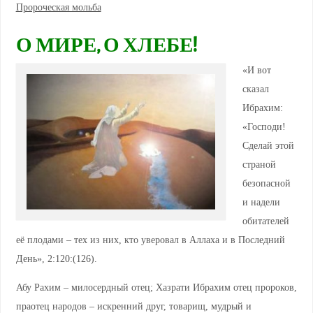
Пророческая мольба
О МИРЕ, О ХЛЕБЕ!
«И вот
сказал
Ибрахим:
«Господи!
Сделай этой
страной
безопасной
и надели
обитателей
её плодами – тех из них, кто уверовал в Аллаха и в Последний
День», 2:120:(126).
Абу Рахим – милосердный отец; Хазрати Ибрахим отец пророков,
праотец народов – искренний друг, товарищ, мудрый и