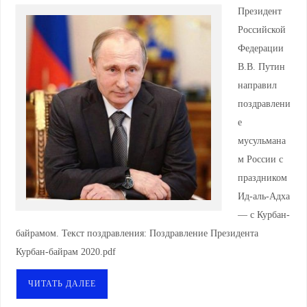
Президент
Российской
Федерации
В.В. Путин
направил
поздравлени
е
мусульмана
м России с
праздником
Ид-аль-Адха
— с Курбан-
байрамом. Текст поздравления: Поздравление Президента
Курбан-байрам 2020.pdf
ЧИТАТЬ ДАЛЕЕ